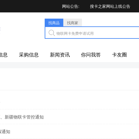
网站公告:
搜卡之家网站上线公告
公告！关于云南、西藏、新
找商品
找商家
2020年五一劳动节放假通知
物联网卡免费申请试用
2020年中秋节、国庆节放
信息
采购信息
新闻资讯
你问我答
卡友圈
2021年春节放假通知
搜卡之家平台广告业务（优
2021年清明节放假公告
20
2021年端午节放假公告
20
告
2021年国庆节放假通知
广告
藏、新疆物联卡管控通知
2022年春节放假公告
202
2022年5.1劳动节放假通知
假通知