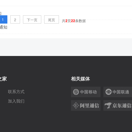
知
1
2
下一页
尾页
共
2
页
22
条数据
假通知
之家
相关媒体
联系方式
加入我们