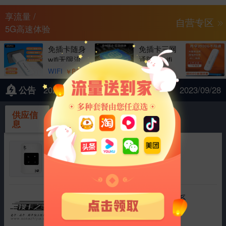
享流量 /
自营专区
5G高速体验
免插卡随身
免插卡三网
wifi无限流
通随身wifi
量达人移动
无限流量移
89
79
WIFI
WIFI
￥
￥
公告
2023年中秋节、国庆节
2023/09/28
供应信
采购信
息
息
4g随身wifi路由器展锐中兴微
|
运营商 中国联通
流量 1500G
协商
2025/03/11
行业监控流量卡插拔卡需要的联系
|
运营商 中国电信
流量 100G
协商
2025/01/17