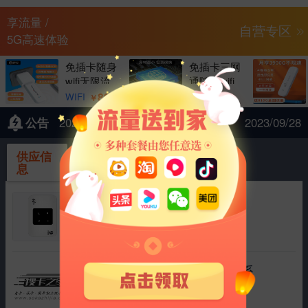
享流量 /
自营专区
5G高速体验
免插卡随身
免插卡三网
wifi无限流
通随身wifi
量达人移动
无限流量移
89
79
WIFI
WIFI
￥
￥
公告
2023年中秋节、国庆节
2023/09/28
供应信
采购信
息
息
4g随身wifi路由器展锐中兴微
|
运营商 中国联通
流量 1500G
协商
2025/03/11
行业监控流量卡插拔卡需要的联系
|
运营商 中国电信
流量 100G
协商
2025/01/17