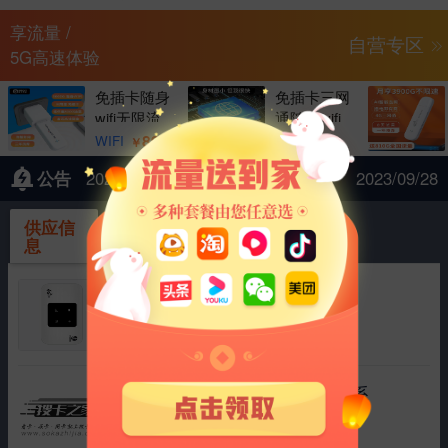
享流量 /
自营专区
5G高速体验
免插卡随身
免插卡三网
wifi无限流
通随身wifi
量达人移动
无限流量移
89
79
WIFI
WIFI
￥
￥
公告
2023年中秋节、国庆节
2023/09/28
供应信
采购信
息
息
4g随身wifi路由器展锐中兴微
|
运营商 中国联通
流量 1500G
协商
2025/03/11
行业监控流量卡插拔卡需要的联系
|
运营商 中国电信
流量 100G
协商
2025/01/17