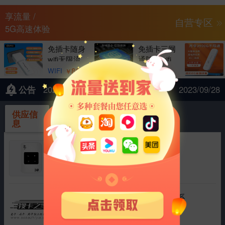
享流量 /
自营专区
5G高速体验
免插卡随身
免插卡三网
wifi无限流
通随身wifi
量达人移动
无限流量移
89
79
WIFI
WIFI
￥
￥
公告
2023年中秋节、国庆节
2023/09/28
供应信
采购信
息
息
4g随身wifi路由器展锐中兴微
|
运营商 中国联通
流量 1500G
协商
2025/03/11
行业监控流量卡插拔卡需要的联系
|
运营商 中国电信
流量 100G
协商
2025/01/17