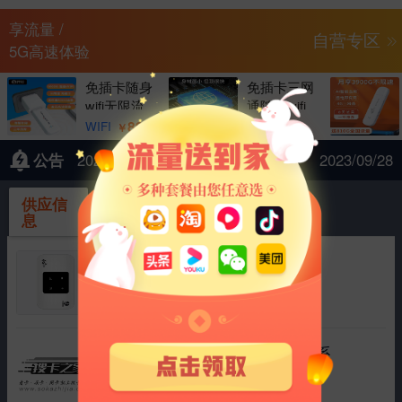
享流量 /
自营专区
5G高速体验
免插卡随身
免插卡三网
wifi无限流
通随身wifi
量达人移动
无限流量移
89
79
WIFI
WIFI
￥
￥
公告
2023年中秋节、国庆节
2023/09/28
供应信
采购信
息
息
4g随身wifi路由器展锐中兴微
|
运营商 中国联通
流量 1500G
协商
2025/03/11
行业监控流量卡插拔卡需要的联系
|
运营商 中国电信
流量 100G
协商
2025/01/17