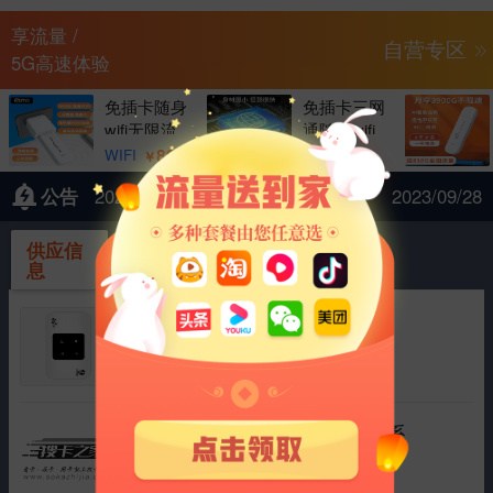
享流量 /
自营专区
5G高速体验
免插卡随身
免插卡三网
wifi无限流
通随身wifi
量达人移动
无限流量移
89
79
WIFI
WIFI
￥
￥
公告
2023年中秋节、国庆节
2023/09/28
供应信
采购信
息
息
4g随身wifi路由器展锐中兴微
|
运营商 中国联通
流量 1500G
协商
2025/03/11
行业监控流量卡插拔卡需要的联系
|
运营商 中国电信
流量 100G
协商
2025/01/17